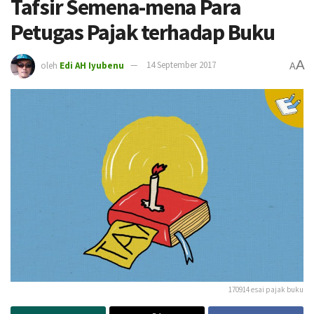
Tafsir Semena-mena Para
Petugas Pajak terhadap Buku
A
oleh
Edi AH Iyubenu
14 September 2017
A
170914 esai pajak buku