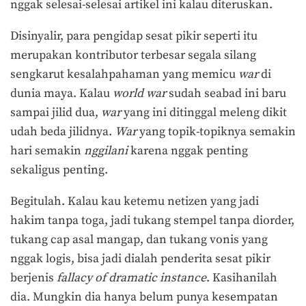
nggak selesai-selesai artikel ini kalau diteruskan.
Disinyalir, para pengidap sesat pikir seperti itu
merupakan kontributor terbesar segala silang
sengkarut kesalahpahaman yang memicu
war
di
dunia maya. Kalau
world war
sudah seabad ini baru
sampai jilid dua,
war
yang ini ditinggal meleng dikit
udah beda jilidnya.
War
yang topik-topiknya semakin
hari semakin
nggilani
karena nggak penting
sekaligus penting.
Begitulah. Kalau kau ketemu netizen yang jadi
hakim tanpa toga, jadi tukang stempel tanpa diorder,
tukang cap asal mangap, dan tukang vonis yang
nggak logis, bisa jadi dialah penderita sesat pikir
berjenis
fallacy of dramatic instance
. Kasihanilah
dia. Mungkin dia hanya belum punya kesempatan