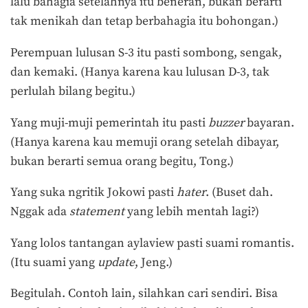
lalu bahagia setelahnya itu beneran, bukan berarti
tak menikah dan tetap berbahagia itu bohongan.)
Perempuan lulusan S-3 itu pasti sombong, sengak,
dan kemaki. (Hanya karena kau lulusan D-3, tak
perlulah bilang begitu.)
Yang muji-muji pemerintah itu pasti
buzzer
bayaran.
(Hanya karena kau memuji orang setelah dibayar,
bukan berarti semua orang begitu, Tong.)
Yang suka ngritik Jokowi pasti
hater
. (Buset dah.
Nggak ada
statemen
t
yang lebih mentah lagi?)
Yang lolos tantangan aylaview pasti suami romantis.
(Itu suami yang
update
, Jeng.)
Begitulah. Contoh lain, silahkan cari sendiri. Bisa