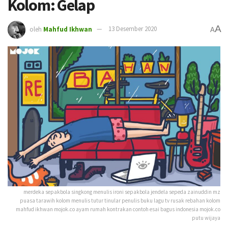
Kolom: Gelap
A
oleh
Mahfud Ikhwan
13 Desember 2020
A
merdeka sepakbola singkong menulis ironi sepakbola jendela sepeda zainuddin mz
puasa tarawih kolom menulis tutur tinular penulis buku lagu tv rusak rebahan kolom
mahfud ikhwan mojok.co ayam rumah kontrakan contoh esai bagus indonesia mojok.co
putu wijaya