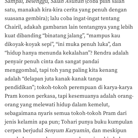
Sampai
,
Belenggu
,
Salah Asuhan
(coba pilih salah
satu, manakah kira-kira cerita yang penuh dengan
suasana gembira); lalu coba ingat-ingat tentang
Chairil, adakah gambaran lain tentangnya yang lebih
kuat dibanding “binatang jalang”, “mampus kau
dikoyak-koyak sepi”, “ini muka penuh luka”, dan
“hidup hanya menunda kekalahan”? Rendra adalah
penyair penuh cinta dan sangat pandai
menggombal, tapi toh yang paling kita kenang
adalah “delapan juta kanak-kanak tanpa
pendidikan”; tokoh-tokoh perempuan di karya-karya
Pram konon perkasa, tapi kesemuanya adalah orang-
orang yang melewati hidup dalam kemelut,
sebagaimana nyaris semua tokoh-tokoh Pram dari
jenis kelamin apa pun; Tohari punya buku kumpulan
cerpen berjudul
Senyum Karyamin
, dan meskipun