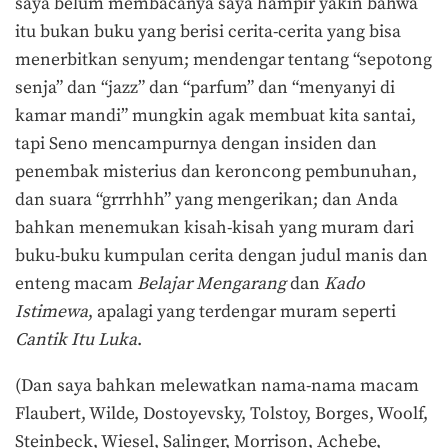
saya belum membacanya saya hampir yakin bahwa
itu bukan buku yang berisi cerita-cerita yang bisa
menerbitkan senyum; mendengar tentang “sepotong
senja” dan “jazz” dan “parfum” dan “menyanyi di
kamar mandi” mungkin agak membuat kita santai,
tapi Seno mencampurnya dengan insiden dan
penembak misterius dan keroncong pembunuhan,
dan suara “grrrhhh” yang mengerikan; dan Anda
bahkan menemukan kisah-kisah yang muram dari
buku-buku kumpulan cerita dengan judul manis dan
enteng macam
Belajar Mengarang
dan
Kado
Istimewa
, apalagi yang terdengar muram seperti
Cantik Itu Luka
.
(Dan saya bahkan melewatkan nama-nama macam
Flaubert, Wilde, Dostoyevsky, Tolstoy, Borges, Woolf,
Steinbeck, Wiesel, Salinger, Morrison, Achebe,