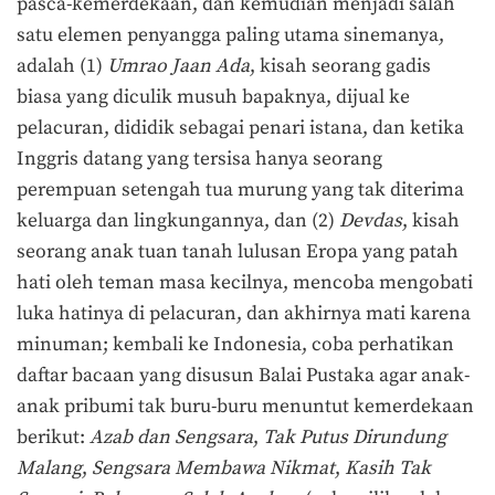
pasca-kemerdekaan, dan kemudian menjadi salah
satu elemen penyangga paling utama sinemanya,
adalah (1)
Umrao Jaan Ada
, kisah seorang gadis
biasa yang diculik musuh bapaknya, dijual ke
pelacuran, dididik sebagai penari istana, dan ketika
Inggris datang yang tersisa hanya seorang
perempuan setengah tua murung yang tak diterima
keluarga dan lingkungannya, dan (2)
Devdas
, kisah
seorang anak tuan tanah lulusan Eropa yang patah
hati oleh teman masa kecilnya, mencoba mengobati
luka hatinya di pelacuran, dan akhirnya mati karena
minuman; kembali ke Indonesia, coba perhatikan
daftar bacaan yang disusun Balai Pustaka agar anak-
anak pribumi tak buru-buru menuntut kemerdekaan
berikut:
Azab dan Sengsara
,
Tak Putus Dirundung
Malang
,
Sengsara Membawa Nikmat
,
Kasih Tak