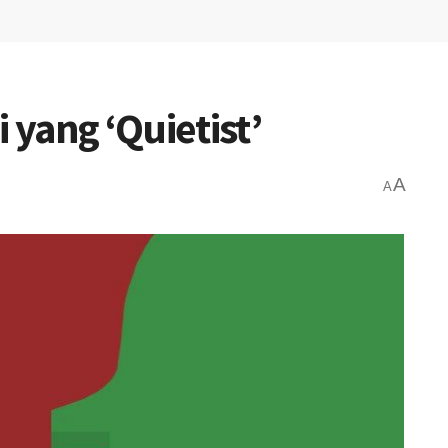
 yang ‘Quietist’
A
A