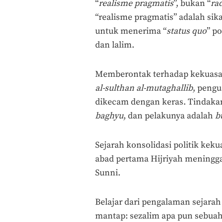
“
realisme pragmatis
”, bukan “
rad
“realisme pragmatis” adalah sik
untuk menerima “
status quo
” p
dan lalim.
Memberontak terhadap kekuasaan 
al-sulthan al-mutaghallib
, pengu
dikecam dengan keras. Tindaka
baghyu
, dan pelakunya adalah
b
Sejarah konsolidasi politik kek
abad pertama Hijriyah meningg
Sunni.
Belajar dari pengalaman sejara
mantap: sezalim apa pun sebuah