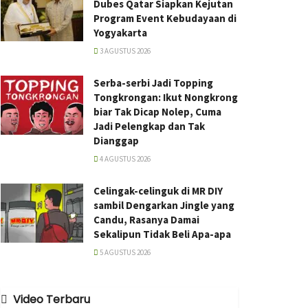
Dubes Qatar Siapkan Kejutan
Program Event Kebudayaan di
Yogyakarta
3 AGUSTUS 2026
Serba-serbi Jadi Topping
Tongkrongan: Ikut Nongkrong
biar Tak Dicap Nolep, Cuma
Jadi Pelengkap dan Tak
Dianggap
4 AGUSTUS 2026
Celingak-celinguk di MR DIY
sambil Dengarkan Jingle yang
Candu, Rasanya Damai
Sekalipun Tidak Beli Apa-apa
5 AGUSTUS 2026
Video Terbaru