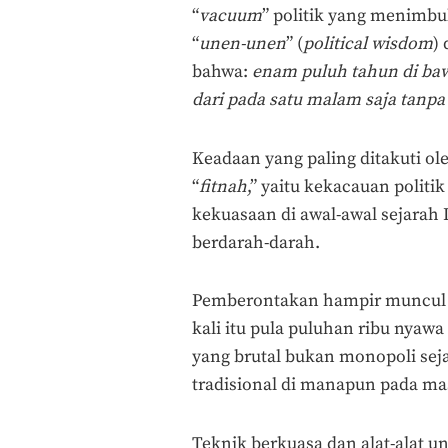
“
vacuum
” politik yang menimbu
“
unen-unen
” (
political wisdom
)
bahwa:
enam puluh tahun di baw
dari pada satu malam saja tanp
Keadaan yang paling ditakuti ol
“
fitnah
,” yaitu kekacauan polit
kekuasaan di awal-awal sejara
berdarah-darah.
Pemberontakan hampir muncul da
kali itu pula puluhan ribu nyaw
yang brutal bukan monopoli seja
tradisional di manapun pada ma
Teknik berkuasa dan alat-alat