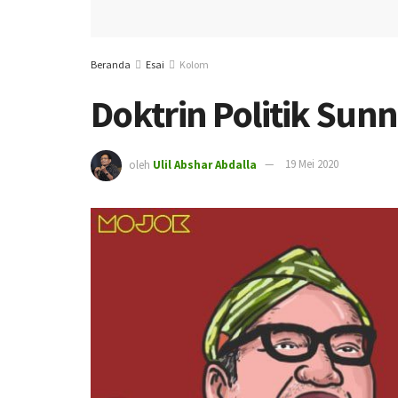
Beranda
Esai
Kolom
Doktrin Politik Sunni
oleh
Ulil Abshar Abdalla
19 Mei 2020