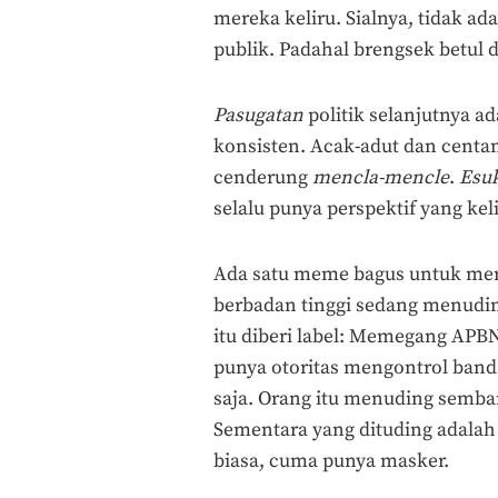
mereka keliru. Sialnya, tidak a
publik. Padahal brengsek betul
Pasugatan
politik selanjutnya ad
konsisten. Acak-adut dan centa
cenderung
mencla-mencle
.
Esuk
selalu punya perspektif yang ke
Ada satu meme bagus untuk men
berbadan tinggi sedang menudin
itu diberi label: Memegang APBN
punya otoritas mengontrol banda
saja. Orang itu menuding sembari
Sementara yang dituding adalah
biasa, cuma punya masker.