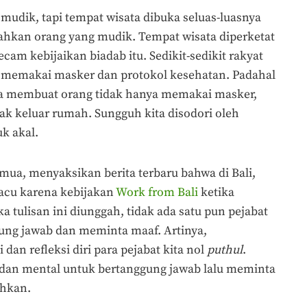
mudik, tapi tempat wisata dibuka seluas-luasnya
lahkan orang yang mudik. Tempat wisata diperketat
am kebijaikan biadab itu. Sedikit-sedikit rakyat
in memakai masker dan protokol kesehatan. Padahal
sa membuat orang tidak hanya memakai masker,
ak keluar rumah. Sungguh kita disodori oleh
k akal.
emua, menyaksikan berita terbaru bahwa di Bali,
acu karena kebijakan
Work from Bali
ketika
a tulisan ini diunggah, tidak ada satu pun pejabat
gung jawab dan meminta maaf. Artinya,
n refleksi diri para pejabat kita nol
puthul
.
s dan mental untuk bertanggung jawab lalu meminta
hkan.