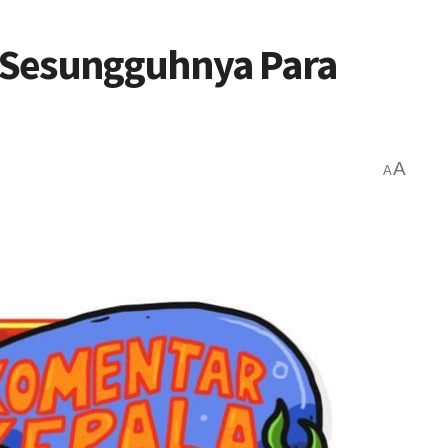
 Sesungguhnya Para
A
A