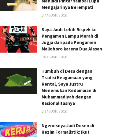
Menjadi Pintar sampai Lupa
Mengajarinya Berempati
7 AGUSTUS 2026
Saya Jauh Lebih Rispek ke
Pengamen Lampu Merah di
Jogja daripada Pengamen
Malioboro karena Dua Alasan
6 AGUSTUS 2026
Tumbuh di Desa dengan
Tradisi Keagamaan yang
Kental, Saya Justru
Menemukan Kedamaian di
Muhammadiyah dengan
Rasionalitasnya
3 AGUSTUS 2026
Ngenesnya Jadi Dosen di
Rezim Formalistik: Ikut