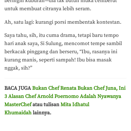
beringin kuburan—dia tak butuh muka cemberut
untuk membuat citranya lebih seram.
Ah, satu lagi: kurangi porsi membentak kontestan.
Saya tahu, sih, itu cuma drama, tetapi baru tempo
hari anak saya, Si Sulung, mencomot tempe sambil
berkacak pinggang dan berseru, “Ibu, rasanya ini
kurang manis, seperti sampah! Ibu bisa masak
nggak, sih?”
BACA JUGA
Bukan Chef Renata Bukan Chef Juna, Ini
3 Alasan Chef Arnold Poernomo Adalah Nyawanya
MasterChef
atau tulisan
Mita Idhatul
Khumaidah
lainnya.
Terakhir diperbarui pada 22 Juli 2021 oleh
Admin