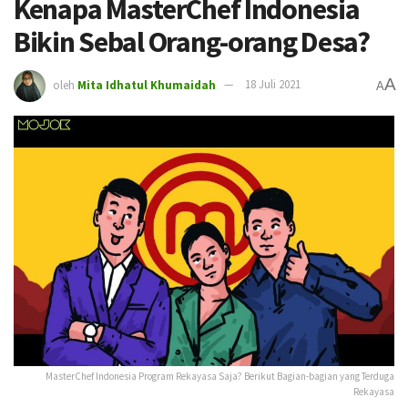
Kenapa MasterChef Indonesia
Bikin Sebal Orang-orang Desa?
A
oleh
Mita Idhatul Khumaidah
18 Juli 2021
A
MasterChef Indonesia Program Rekayasa Saja? Berikut Bagian-bagian yang Terduga
Rekayasa