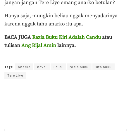
jangan-jangan Tere Liye emang anarko betulan?
Hanya saja, mungkin beliau nggak menyadarinya
karena nggak tahu anarko itu apa.
BACA JUGA
Razia Buku Kiri Adalah Candu
atau
tulisan
Ang Rijal Amin
lainnya.
Terakhir diperbarui pada 16 April 2020 oleh
Ahmad Khadafi
Tags:
anarko
novel
Polisi
razia buku
sita buku
Tere Liye