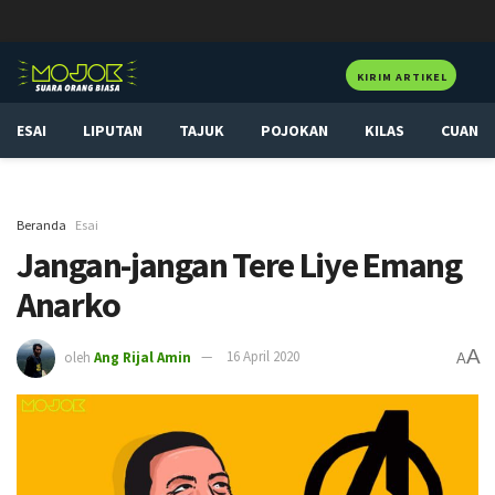
KIRIM ARTIKEL
ESAI
LIPUTAN
TAJUK
POJOKAN
KILAS
CUAN
Beranda
Esai
Jangan-jangan Tere Liye Emang
Anarko
A
oleh
Ang Rijal Amin
16 April 2020
A