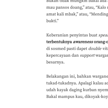
Bukan tidak mungkin bakal ada 
mau pansos doang,” atau, “Kalo 
amat kali mbak,” atau, “Mending
bukti.”
Keberanian penyintas buat
spea
terbentuknya
awareness
orang-o
di sosmed pasti dapet
double
vit
kepercayaan dan
support
wargan
besarnya.
Belakangan ini, bahkan wargan
tukad-tukadnya. Apalagi kalau 
udah kayak daging kurban nyemp
Bakal mampus kau, dikoyak-koya