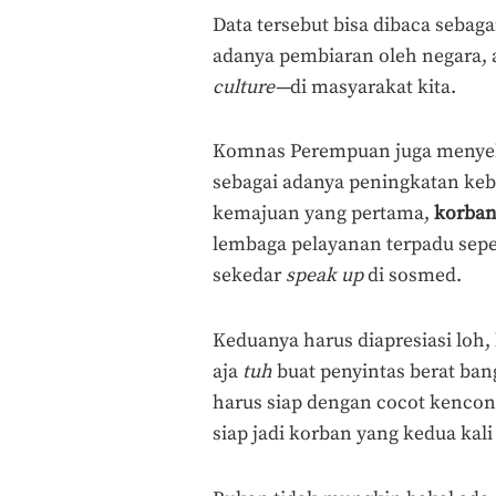
Data tersebut bisa dibaca seba
adanya pembiaran oleh negara,
culture—
di masyarakat kita.
Komnas Perempuan juga menyebu
sebagai adanya peningkatan keb
kemajuan yang pertama,
korban
lembaga pelayanan terpadu sep
sekedar
speak up
di sosmed.
Keduanya harus diapresiasi loh,
aja
tuh
buat penyintas berat ban
harus siap dengan cocot kenco
siap jadi korban yang kedua kal