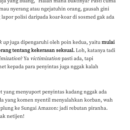
aja yang bilang, “Halah mana buktinya? Pasti cuma
mau nyerang atau ngejatuhin orang, gausah gini
 lapor polisi daripada koar-koar di sosmed gak ada
k up
juga dipengaruhi oleh poin kedua, yaitu
mulai
rang tentang kekerasan seksual.
Loh, katanya tadi
imization
? Ya
victimization
pasti ada, tapi
et kepada para penyintas juga nggak kalah
et yang menyuport penyintas kadang nggak ada
ada yang komen nyentil menyalahkan korban, wah
lung ke Sungai Amazon: jadi rebutan piranha.
k netijen!