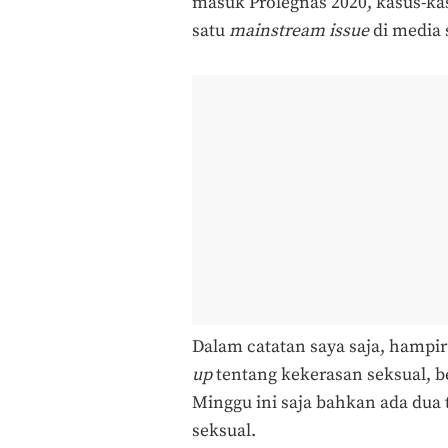
masuk Prolegnas 2020, kasus-kas
satu
mainstream issue
di
media 
Dalam catatan saya saja, hampir
up
tentang kekerasan seksual, b
Minggu ini saja bahkan ada dua 
seksual.