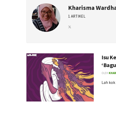
Kharisma Wardha
1 ARTIKEL
Isu K
‘Bagu
OLEH
KHAR
Lah kok