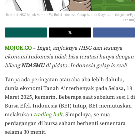
Ilustrasi IHSG Anjlok Hampir 7%, Bukti Indonesia Gelap Adalah Kenyataan. (Mojok.co/Ega
Fansuri)
MOJOK.CO
–
Ingat, anjloknya IHSG dan lesunya
ekonomi Indonesia tidak bisa teratasi hanya dengan
bilang
NDASMU
di pidato. Indonesia gelap is real!
Tanpa ada peringatan atau aba-aba lebih dahulu,
dunia ekonomi Tanah Air terhenyak pada Selasa, 18
Maret 2025, kemarin. Beberapa saat sebelum sesi I di
Bursa Efek Indonesia (BEI) tutup, BEI memutuskan
melakukan
trading halt
. Simpelnya, semua
perdagangan di bursa saham berhenti sementara
selama 30 menit.