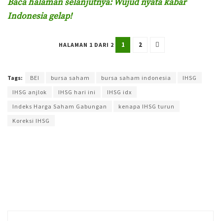
Baca halaman selanjutnya: Wujud nyata kabar
Indonesia gelap!
1
2
HALAMAN 1 DARI 2
Terakhir diperbarui pada 19 Maret 2025 oleh
Yamadipati Seno
Tags:
BEI
bursa saham
bursa saham indonesia
IHSG
IHSG anjlok
IHSG hari ini
IHSG idx
Indeks Harga Saham Gabungan
kenapa IHSG turun
Koreksi IHSG