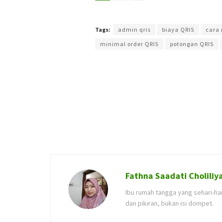
Terakhir diperbarui pada 12 November 2025 oleh
Y
Tags:
admin qris
biaya QRIS
cara
minimal order QRIS
potongan QRIS
Fathna Saadati Choliliy
Ibu rumah tangga yang sehari-har
dan pikiran, bukan isi dompet.