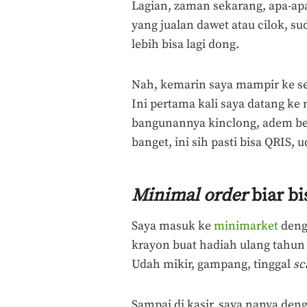
Lagian, zaman sekarang, apa-apa
yang jualan dawet atau cilok, su
lebih bisa lagi dong.
Nah, kemarin saya mampir ke se
Ini pertama kali saya datang ke 
bangunannya kinclong, adem ber-
banget, ini sih pasti bisa QRIS
Minimal order
biar bi
Saya masuk ke
minimarket
denga
krayon buat hadiah ulang tahun 
Udah mikir, gampang, tinggal
sc
Sampai di kasir, saya nanya den