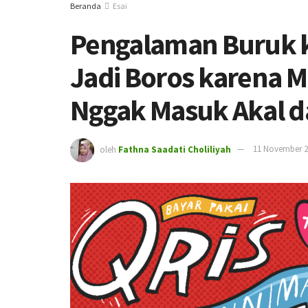
Beranda
Esai
Pengalaman Buruk k
Jadi Boros karena M
Nggak Masuk Akal da
oleh
Fathna Saadati Choliliyah
11 November 2