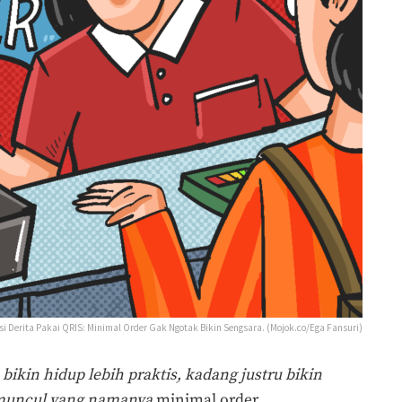
asi Derita Pakai QRIS: Minimal Order Gak Ngotak Bikin Sengsara. (Mojok.co/Ega Fansuri)
bikin hidup lebih praktis, kadang justru bikin
na muncul yang namanya
minimal order
.