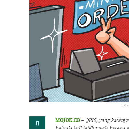
Ilustr
MOJOK.CO
–
QRIS, yang katanya 
belanja jadi lebih tragis kare