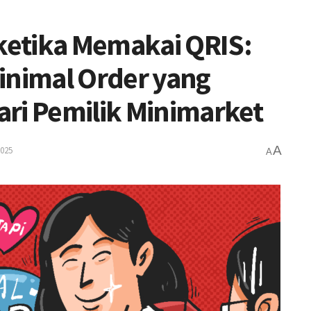
etika Memakai QRIS:
inimal Order yang
ri Pemilik Minimarket
A
025
A