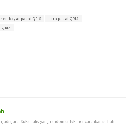
amadipati Seno
 membayar pakai QRIS
cara pakai QRIS
QRIS
ah
i jadi guru. Suka nulis yang random untuk mencurahkan isi hati