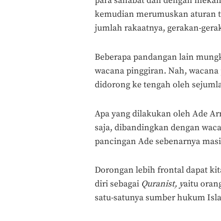
para sahabat dan dengan mekan
kemudian merumuskan aturan te
jumlah rakaatnya, gerakan-gera
Beberapa pandangan lain mungki
wacana pinggiran. Nah, wacana 
didorong ke tengah oleh sejum
Apa yang dilakukan oleh Ade Ar
saja, dibandingkan dengan waca
pancingan Ade sebenarnya masih
Dorongan lebih frontal dapat ki
diri sebagai
Quranist, y
aitu oran
satu-satunya sumber hukum Isl