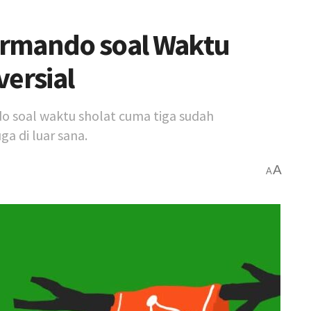
Armando soal Waktu
versial
o soal waktu sholat cuma tiga sudah
ga di luar sana.
A
A