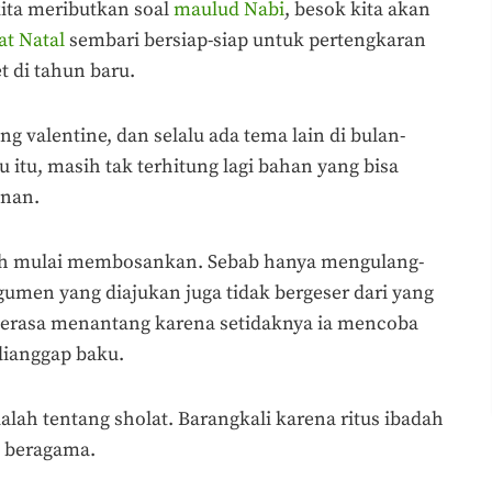
ita meributkan soal
maulud Nabi
, besok kita akan
at Natal
sembari bersiap-siap untuk pertengkaran
 di tahun baru.
g valentine, dan selalu ada tema lain di bulan-
u itu, masih tak terhitung lagi bahan yang bisa
unan.
dah mulai membosankan. Sebab hanya mengulang-
umen yang diajukan juga tidak bergeser dari yang
terasa menantang karena setidaknya ia mencoba
dianggap baku.
dalah tentang sholat. Barangkali karena ritus ibadah
m beragama.