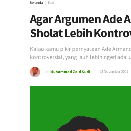
Beranda
Esai
Agar Argumen Ade 
Sholat Lebih Kontro
Kalau kamu pikir pernyataan Ade Armand
kontroversial, yang jauh lebih ngeri ada ju
oleh
Muhammad Zaid Sudi
23 November 2021