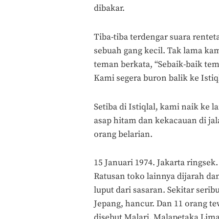
dibakar.
Tiba-tiba terdengar suara rent
sebuah gang kecil. Tak lama kam
teman berkata, “Sebaik-baik te
Kami segera buron balik ke Istiql
Setiba di Istiqlal, kami naik ke 
asap hitam dan kekacauan di jal
orang belarian.
15 Januari 1974. Jakarta ringse
Ratusan toko lainnya dijarah da
luput dari sasaran. Sekitar se
Jepang, hancur. Dan 11 orang tew
disebut Malari. Malapetaka Lima