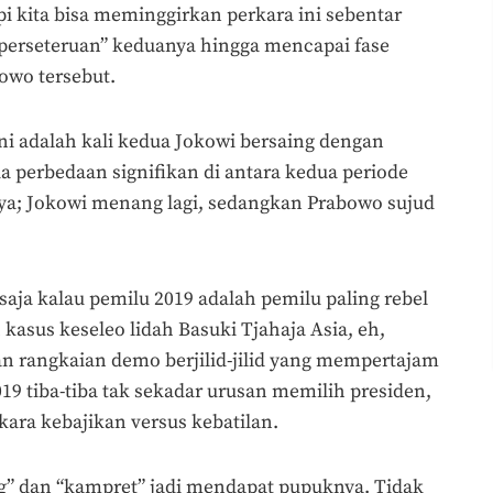
pi kita bisa meminggirkan perkara ini sebentar
perseteruan” keduanya hingga mencapai fase
owo tersebut.
ini adalah kali kedua Jokowi bersaing dengan
a perbedaan signifikan di antara kedua periode
ya; Jokowi menang lagi, sedangkan Prabowo sujud
 saja kalau pemilu 2019 adalah pemilu paling rebel
h kasus keseleo lidah Basuki Tjahaja Asia, eh,
n rangkaian demo berjilid-jilid yang mempertajam
19 tiba-tiba tak sekadar urusan memilih presiden,
ara kebajikan versus kebatilan.
g” dan “kampret” jadi mendapat pupuknya. Tidak