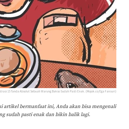
strasi 15 Tanda Absolut Sebuah Warung Bakso Sudah Pasti Enak. (Mojok.co/Ega Fansuri)
i artikel bermanfaat ini, Anda akan bisa mengenali
g sudah pasti enak dan bikin balik lagi.