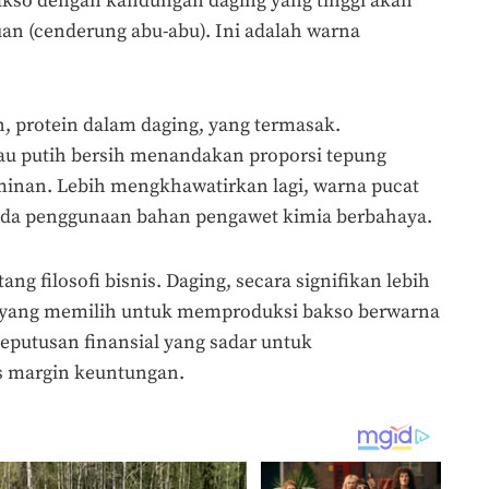
kso dengan kandungan daging yang tinggi akan
an (cenderung abu-abu). Ini adalah warna
n, protein dalam daging, yang termasak.
tau putih bersih menandakan proporsi tepung
ominan. Lebih mengkhawatirkan lagi, warna pucat
nda penggunaan bahan pengawet kimia berbahaya.
tang filosofi bisnis. Daging, secara signifikan lebih
l yang memilih untuk memproduksi bakso berwarna
putusan finansial yang sadar untuk
as margin keuntungan.