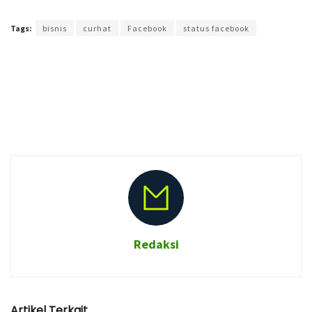
Terakhir diperbarui pada 7 Juli 2018 oleh
Agus Mulyadi
Tags:
bisnis
curhat
Facebook
status facebook
Redaksi
Artikel Terkait