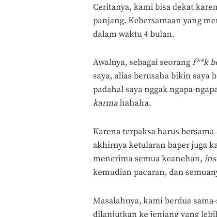
Ceritanya, kami bisa dekat kare
panjang. Kebersamaan yang mem
dalam waktu 4 bulan.
Awalnya, sebagai seorang
f**k b
saya, alias berusaha bikin saya
padahal saya nggak ngapa-ngapa
karma
hahaha.
Karena terpaksa harus bersama-
akhirnya ketularan baper juga k
menerima semua keanehan,
ins
kemudian pacaran, dan semuanya 
Masalahnya, kami berdua sama-
dilanjutkan ke jenjang yang leb