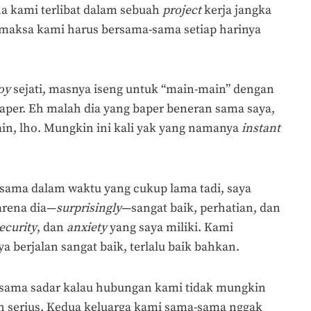
na kami terlibat dalam sebuah
project
kerja jangka
aksa kami harus bersama-sama setiap harinya
oy
sejati, masnya iseng untuk “main-main” dengan
 baper. Eh malah dia yang baper beneran sama saya,
in, lho. Mungkin ini kali yak yang namanya
instant
sama dalam waktu yang cukup lama tadi, saya
arena dia—
surprisingly
—sangat baik, perhatian, dan
ecurity
, dan
anxiety
yang saya miliki. Kami
berjalan sangat baik, terlalu baik bahkan.
sama sadar kalau hubungan kami tidak mungkin
ih serius. Kedua keluarga kami sama-sama nggak