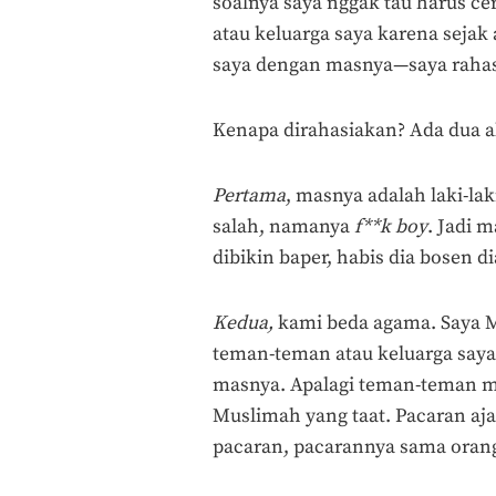
soalnya saya nggak tau harus cer
atau keluarga saya karena sejak
saya dengan masnya—saya rahas
Kenapa dirahasiakan? Ada dua a
Pertama
, masnya adalah laki-la
salah, namanya
f**k boy
. Jadi 
dibikin baper, habis dia bosen dia
Kedua,
kami beda agama. Saya Mu
teman-teman atau keluarga say
masnya. Apalagi teman-teman me
Muslimah yang taat. Pacaran aja
pacaran, pacarannya sama orang