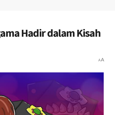
gama Hadir dalam Kisah
A
A