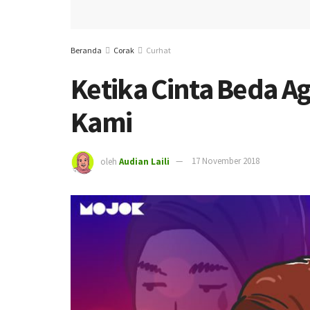
Beranda
Corak
Curhat
Ketika Cinta Beda A
Kami
oleh
Audian Laili
17 November 2018