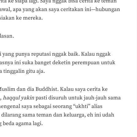
ita ke siapa lagi. Saya nggak bisa cerita ke teman
 awal, apa yang akan saya ceritakan ini—hubungan
iakan ke mereka.
lasan.
ki yang punya reputasi nggak baik. Kalau nggak
masnya ini suka banget deketin perempuan untuk
 tinggalin gitu aja.
slim dan dia Buddhist. Kalau saya cerita ke
a,
haqqul yakin
pasti disuruh untuk jauh-jauh sama
ngenal saya sebagai seorang “ukhti” alias
 dilarang sama teman dan keluarga, eh ini udah
 beda agama lagi.