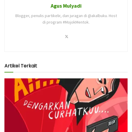
Agus Mulyadi
Blogger, penulis partikelir, dan juragan di @akalbuku. Host
di program #MojokMentok.
Artikel Terkait