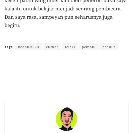
kesempatan yang diberikan oleh penerbit buku saya
kala itu untuk belajar menjadi seorang pembicara.
Dan saya rasa, sampeyan pun seharusnya juga
begitu.
Terakhir diperbarui pada 29 Juli 2017 oleh
Agus Mulyadi
Tags:
bedah buku
curhat
lelaki
pemalu
penulis