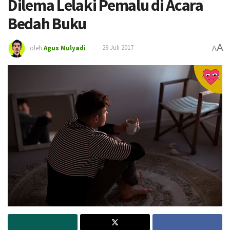
Dilema Lelaki Pemalu di Acara
Bedah Buku
A
oleh
Agus Mulyadi
29 Juli 2017
A