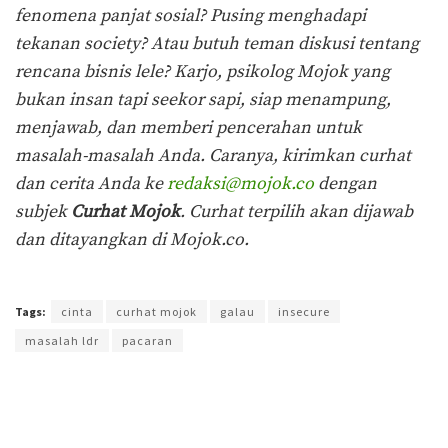
fenomena panjat sosial? Pusing menghadapi
tekanan society? Atau butuh teman diskusi tentang
rencana bisnis lele? Karjo, psikolog Mojok yang
bukan insan tapi seekor sapi, siap menampung,
menjawab, dan memberi pencerahan untuk
masalah-masalah Anda. Caranya, kirimkan curhat
dan cerita Anda ke
redaksi@mojok.co
dengan
subjek
Curhat Mojok
. Curhat terpilih akan dijawab
dan ditayangkan di Mojok.co.
Terakhir diperbarui pada 12 Mei 2018 oleh
Prima Sulistya
Tags:
cinta
curhat mojok
galau
insecure
masalah ldr
pacaran