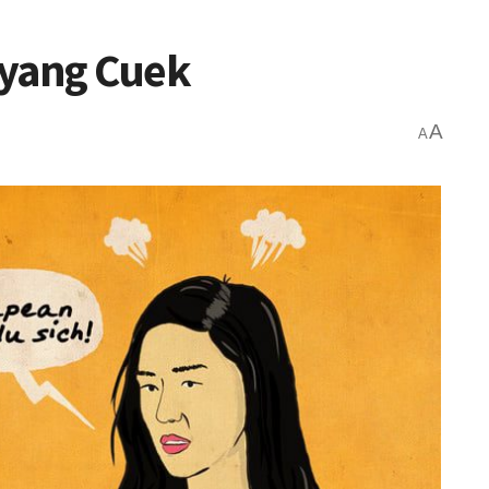
 yang Cuek
A
A