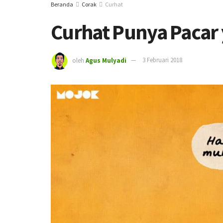
Beranda
Corak
Curhat
Curhat Punya Pacar
oleh
Agus Mulyadi
3 Februari 2018