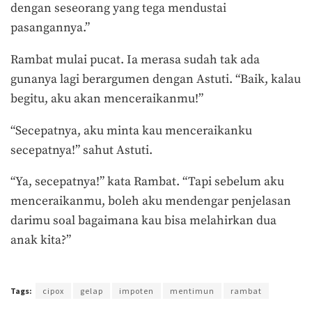
dengan seseorang yang tega mendustai
pasangannya.”
Rambat mulai pucat. Ia merasa sudah tak ada
gunanya lagi berargumen dengan Astuti. “Baik, kalau
begitu, aku akan menceraikanmu!”
“Secepatnya, aku minta kau menceraikanku
secepatnya!” sahut Astuti.
“Ya, secepatnya!” kata Rambat. “Tapi sebelum aku
menceraikanmu, boleh aku mendengar penjelasan
darimu soal bagaimana kau bisa melahirkan dua
anak kita?”
Terakhir diperbarui pada 6 November 2017 oleh
Prima Sulistya
Tags:
cipox
gelap
impoten
mentimun
rambat