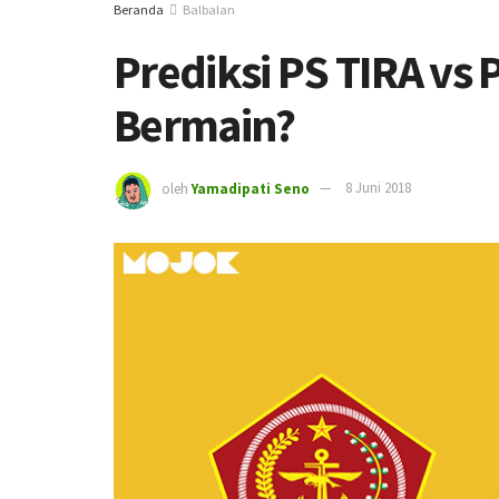
Beranda
Balbalan
Prediksi PS TIRA vs P
Bermain?
oleh
Yamadipati Seno
8 Juni 2018