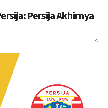
ersija: Persija Akhirnya
A
A