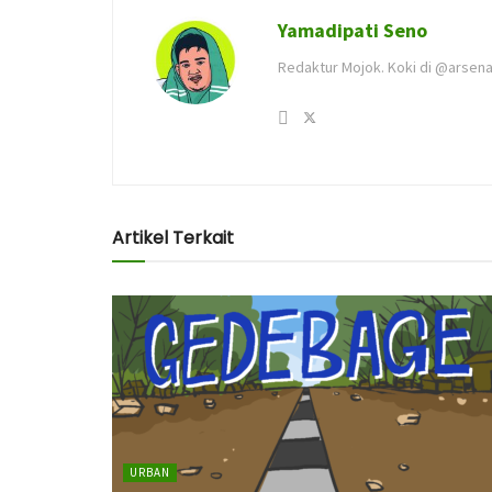
Yamadipati Seno
Redaktur Mojok. Koki di @arsena
Artikel Terkait
URBAN