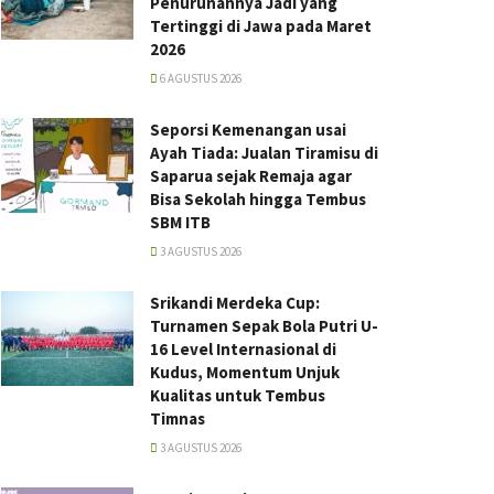
Penurunannya Jadi yang
Tertinggi di Jawa pada Maret
2026
6 AGUSTUS 2026
Seporsi Kemenangan usai
Ayah Tiada: Jualan Tiramisu di
Saparua sejak Remaja agar
Bisa Sekolah hingga Tembus
SBM ITB
3 AGUSTUS 2026
Srikandi Merdeka Cup:
Turnamen Sepak Bola Putri U-
16 Level Internasional di
Kudus, Momentum Unjuk
Kualitas untuk Tembus
Timnas
3 AGUSTUS 2026