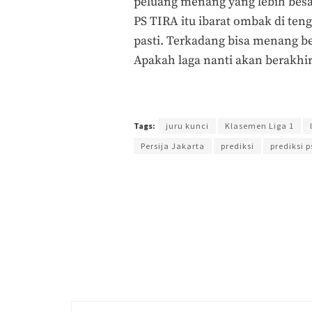
peluang menang yang lebih besa
PS TIRA itu ibarat ombak di teng
pasti. Terkadang bisa menang be
Apakah laga nanti akan berakhir 
Terakhir diperbarui pada 8 Juni 2018 oleh
Yamadipa
Tags:
juru kunci
Klasemen Liga 1
Persija Jakarta
prediksi
prediksi p