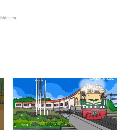
lskitchen.
URBAN