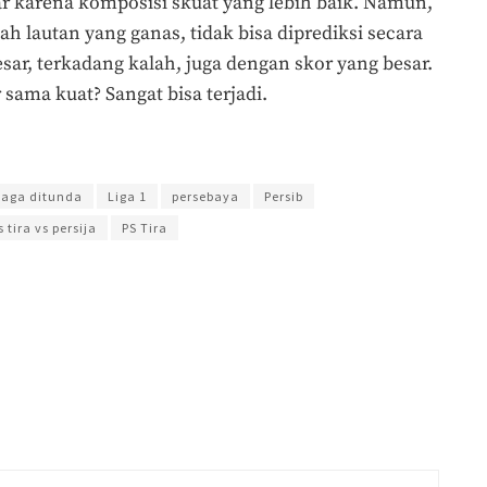
r karena komposisi skuat yang lebih baik. Namun,
ah lautan yang ganas, tidak bisa diprediksi secara
sar, terkadang kalah, juga dengan skor yang besar.
sama kuat? Sangat bisa terjadi.
ti Seno
laga ditunda
Liga 1
persebaya
Persib
s tira vs persija
PS Tira