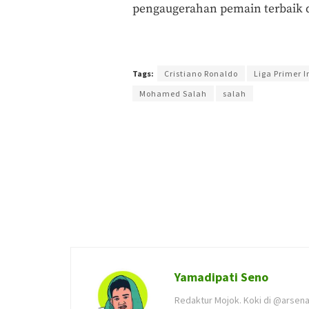
pengaugerahan pemain terbaik d
Terakhir diperbarui pada 15 April 2019 oleh
Yamadi
Tags:
Cristiano Ronaldo
Liga Primer I
Mohamed Salah
salah
Yamadipati Seno
Redaktur Mojok. Koki di @arsena