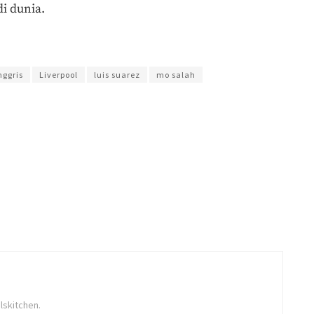
i dunia.
pati Seno
nggris
Liverpool
luis suarez
mo salah
lskitchen.