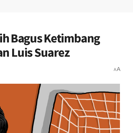
ih Bagus Ketimbang
an Luis Suarez
A
A