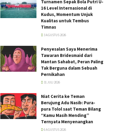
Turnamen Sepak Bola Putri U-
16 Level Internasional di
Kudus, Momentum Unjuk
Kualitas untuk Tembus
Timnas
3 AGUSTUS 2026
Penyesalan Saya Menerima
Tawaran Bridesmaid dari
Mantan Sahabat, Peran Paling
Tak Berguna dalam Sebuah
Pernikahan
31 JULI 2026
Niat Cerita ke Teman
Berujung Adu Nasib: Pura-
pura Tolol saat Teman Bilang
“Kamu Masih Mending”
Ternyata Menyenangkan
6 AGUSTUS 2026