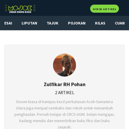
KIRIM ARTIKEL
ESAI
LIPUTAN
TAJUK
POJOKAN
KILAS
CUAN
Zulfikar RH Pohan
2 ARTIKEL
Dosen biasa di kampus kecil perbatasan Aceh-Sumatera
Utara juga menjual sembako dan rokok untuk menambah
penghasilan. Pernah belajar di CRCS-UGM. Selain mengajar,
kadang menulis dan menerbitkan buku fiksi dan buku
sejarah.