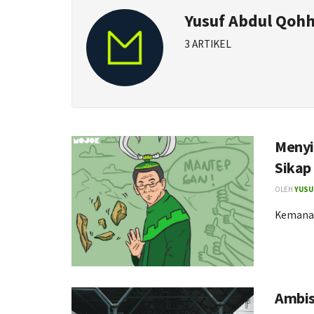
Yusuf Abdul Qoh
3 ARTIKEL
Menyi
Sikap
OLEH
YUSU
Kemanak
Ambis