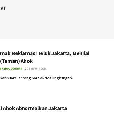
har
mak Reklamasi Teluk Jakarta, Menilai
 (Teman) Ahok
F ABDUL QOHHAR
1 FEBRUARI 2016
ah suara lantang para aktivis lingkungan?
i Ahok Abnormalkan Jakarta