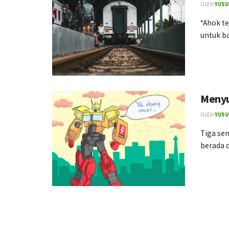
OLEH
YUSU
“Ahok te
untuk ba
Menyu
OLEH
YUSU
Tiga se
berada d