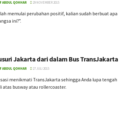
F ABDUL QOHHAR
29 NOVEMBER 2015
lah memulai perubahan positif, kalian sudah berbuat apa
ngsa ini?”.
suri Jakarta dari dalam Bus TransJakarta
F ABDUL QOHHAR
27 JULI 2015
nsasi menikmati TransJakarta sehingga Anda lupa tengah
i atas busway atau rollercoaster.