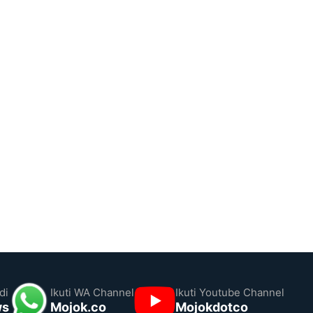
di
Ikuti WA Channel
Ikuti Youtube Channel
ws
Mojok.co
Mojokdotco