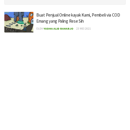
Buat Penjual Online kayak Kami, Pembeli via COD
Emang yang Paling Rese Sih
OLEH
YUDHA ALID RAHARJO
23 MEI 2021