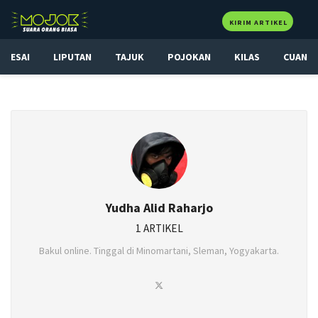
KIRIM ARTIKEL
ESAI
LIPUTAN
TAJUK
POJOKAN
KILAS
CUAN
Yudha Alid Raharjo
1 ARTIKEL
Bakul online. Tinggal di Minomartani, Sleman, Yogyakarta.