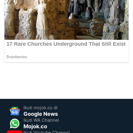
Ikuti mojok.co di
Google News
Ikuti WA Channel
Mojok.co
Ikuti Youtube Channel