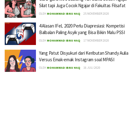
Silat tapi Juga Cocok Ngajar di Fakultas Filsafat
OLEH
MOHAMMAD IBNU HAQ
25 NOVEMBER 2020
4 Alasan IFeL 2020 Perlu Diapresiasi: Kompetisi
Balbalan Paling Asyik yang Bisa Bikin Malu PSSI
OLEH
MOHAMMAD IBNU HAQ
17 NOVEMBER 2020
Yang Patut Disyukuri dari Keributan Shandy Aulia
Versus Emak-emak Instagram soal MPASI
OLEH
MOHAMMAD IBNU HAQ
16 JULI 2020