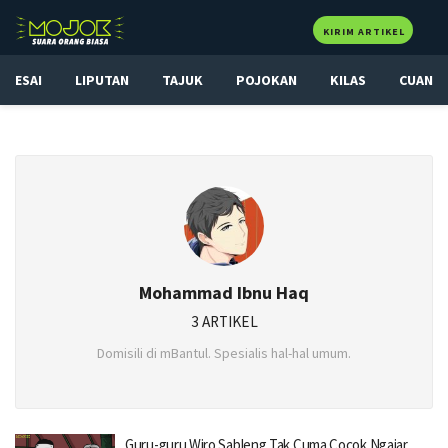
KIRIM ARTIKEL
ESAI
LIPUTAN
TAJUK
POJOKAN
KILAS
CUAN
Mohammad Ibnu Haq
3 ARTIKEL
Domisili di mBantul. Spesialis hal-hal umum.
Guru-guru Wiro Sableng Tak Cuma Cocok Ngajar