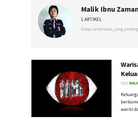
Malik Ibnu Zama
1 ARTIKEL
Hidup sederhana, yang penting
Waris
Kelua
OLEH
MALI
Keluarg
berkomu
warisi da