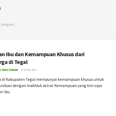
n
 berguna.
an Ibu dan Kemampuan Khusus dari
rga di Tegal
K IBNU ZAMAN
18 MEI 2023
a di Kabupaten Tegal mempunyai kemampuan khusus untuk
nikasi dengan makhluk astral. Kemampuan yang kini saya
ri ibu.