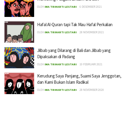
OLEH
IMA TRIHARTI LESTARI
6 DESEMBER 2021
Hafal Al-Quran tapi Tak Mau Hafal Perkalian
OLEH
IMA TRIHARTI LESTARI
28 NOVEMBER 2021
Jilbab yang Dilarang di Bali dan Jilbab yang
Dipaksakan di Padang
OLEH
IMA TRIHARTI LESTARI
10 FEBRUARI 2021
Kerudung Saya Panjang, Suami Saya Jenggotan,
dan Kami Bukan Islam Radikal
OLEH
IMA TRIHARTI LESTARI
28 NOVEMBER 2020