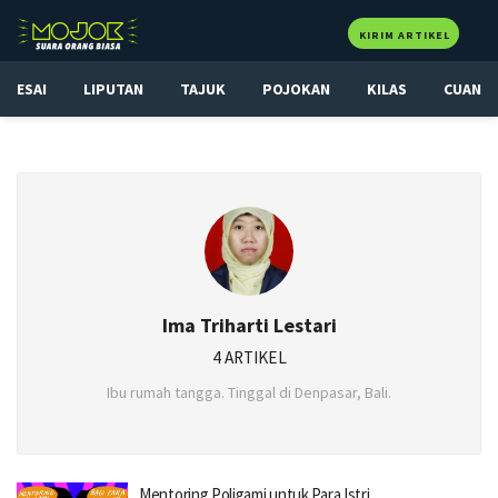
KIRIM ARTIKEL
ESAI
LIPUTAN
TAJUK
POJOKAN
KILAS
CUAN
Ima Triharti Lestari
4 ARTIKEL
Ibu rumah tangga. Tinggal di Denpasar, Bali.
Mentoring Poligami untuk Para Istri