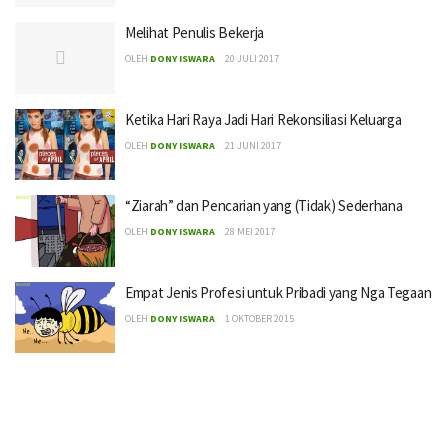
Melihat Penulis Bekerja
OLEH
DONY ISWARA
20 JULI 2017
Ketika Hari Raya Jadi Hari Rekonsiliasi Keluarga
OLEH
DONY ISWARA
21 JUNI 2017
“Ziarah” dan Pencarian yang (Tidak) Sederhana
OLEH
DONY ISWARA
28 MEI 2017
Empat Jenis Profesi untuk Pribadi yang Nga Tegaan
OLEH
DONY ISWARA
1 OKTOBER 2015