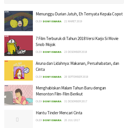
Menunggu Durian Jatuh, Eh Ternyata Kepala Copot
OLEH
DONY ISWARA
21 MARET 2019
7 Film Terburuk di Tahun 2018 Versi Karjo Si Movie
Snob Mojok
OLEH
DONY ISWARA
23 DESEMBER 2018
Aruna dan Lidahnya: Makanan, Persahabatan, dan
Cinta
OLEH
DONY ISWARA
28 SEPTEMBER 2018
Menghabiskan Malam Tahun Baru dengan
Menonton Film-Film Berikut
OLEH
DONY ISWARA
31 DESEMBER 2017
Hantu Tinder Mencari Cinta
OLEH
DONY ISWARA
20 JULI 2017