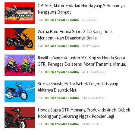
CB150X, Motor Epik dari Honda yang Sebenarnya
Nanggung Banget
OLEH
DHIEN FAVIAN ARYANDA
6 JULI 2023
Warna Baru Honda Supra X 125 yang Tidak
Mencerminkan Dinamisnya Dunia
OLEH
DHIEN FAVIAN ARYANDA
20 APRIL 2022
Rivalitas Yamaha Jupiter MX-King vs Honda Supra
GTR, Penegas Eksistensi Motor Transmisi Manual
OLEH
DHIEN FAVIAN ARYANDA
28 FEBRUARI 2022
Suzuki Smash, Motor Bebek Legendaris yang
Akhirnya Disuntik Mati
OLEH
DHIEN FAVIAN ARYANDA
7 DESEMBER 2021
Honda Supra GTR Memang Produk Ide Aneh, Bebek
Kopling yang Sekarang Nggak Populer Lagi
OLEH
DHIEN FAVIAN ARYANDA
23 JULI 2021