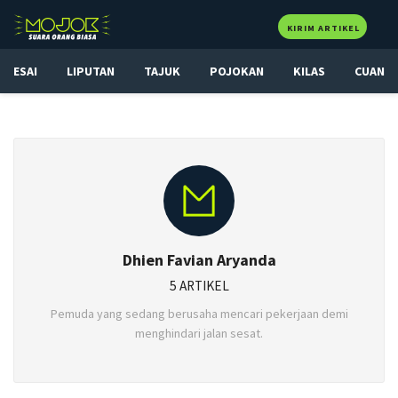
KIRIM ARTIKEL
ESAI
LIPUTAN
TAJUK
POJOKAN
KILAS
CUAN
Dhien Favian Aryanda
5 ARTIKEL
Pemuda yang sedang berusaha mencari pekerjaan demi
menghindari jalan sesat.