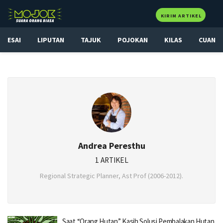
KIRIM ARTIKEL
ESAI
LIPUTAN
TAJUK
POJOKAN
KILAS
CUAN
Andrea Peresthu
1 ARTIKEL
Regional Strategic Planner, Ast Prof (2006-2012).
Saat “Orang Hutan” Kasih Solusi Pembalakan Hutan