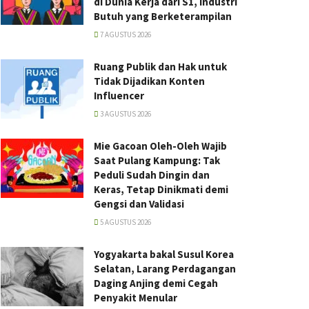
di Dunia Kerja dari S1, Industri
Butuh yang Berketerampilan
7 AGUSTUS 2026
Ruang Publik dan Hak untuk
Tidak Dijadikan Konten
Influencer
3 AGUSTUS 2026
Mie Gacoan Oleh-Oleh Wajib
Saat Pulang Kampung: Tak
Peduli Sudah Dingin dan
Keras, Tetap Dinikmati demi
Gengsi dan Validasi
5 AGUSTUS 2026
Yogyakarta bakal Susul Korea
Selatan, Larang Perdagangan
Daging Anjing demi Cegah
Penyakit Menular