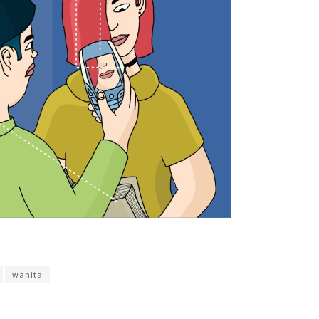
uana
wanita