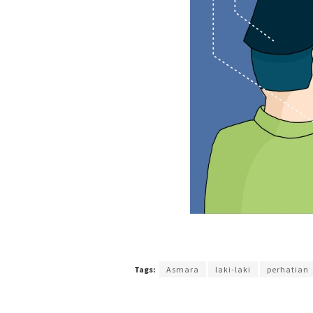
Terakhir diperbarui pada 27 Mei 2017 oleh
Arlian B
Tags:
Asmara
laki-laki
perhatian