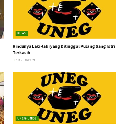
KILAS
Rindunya Laki-laki yang Ditinggal Pulang Sang Istri
Terkasih
7 JANUARI 2024
UNEG-UNEG