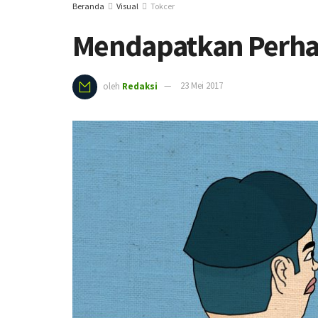
Beranda
Visual
Tokcer
Mendapatkan Perhat
oleh
Redaksi
23 Mei 2017