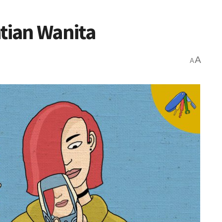
ian Wanita
A
A