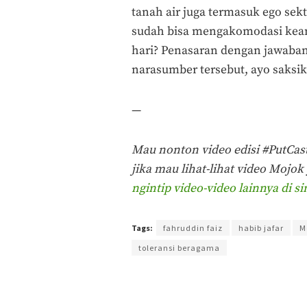
tanah air juga termasuk ego sek
sudah bisa mengakomodasi kean
hari? Penasaran dengan jawaba
narasumber tersebut, ayo saksik
—
Mau nonton video edisi #PutCa
jika mau lihat-lihat video Mojo
ngintip video-video lainnya di si
Tags:
fahruddin faiz
habib jafar
M
toleransi beragama