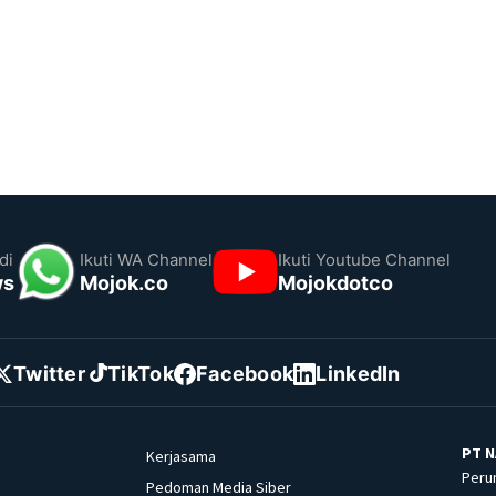
di
Ikuti WA Channel
Ikuti Youtube Channel
ws
Mojok.co
Mojokdotco
Twitter
TikTok
Facebook
LinkedIn
PT N
Kerjasama
Peru
Pedoman Media Siber