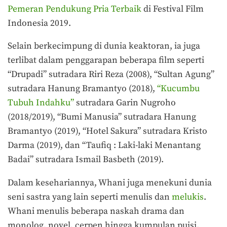
Pemeran Pendukung Pria Terbaik
di Festival Film
Indonesia 2019.
Selain berkecimpung di dunia keaktoran, ia juga
terlibat dalam penggarapan beberapa film seperti
“Drupadi” sutradara Riri Reza (2008), “Sultan Agung”
sutradara Hanung Bramantyo (2018),
“Kucumbu
Tubuh Indahku”
sutradara Garin Nugroho
(2018/2019), “Bumi Manusia” sutradara Hanung
Bramantyo (2019), “Hotel Sakura” sutradara Kristo
Darma (2019), dan “Taufiq : Laki-laki Menantang
Badai” sutradara Ismail Basbeth (2019).
Dalam kesehariannya, Whani juga menekuni dunia
seni sastra yang lain seperti menulis dan
melukis
.
Whani menulis beberapa naskah drama dan
monolog, novel, cerpen hingga kumpulan puisi.