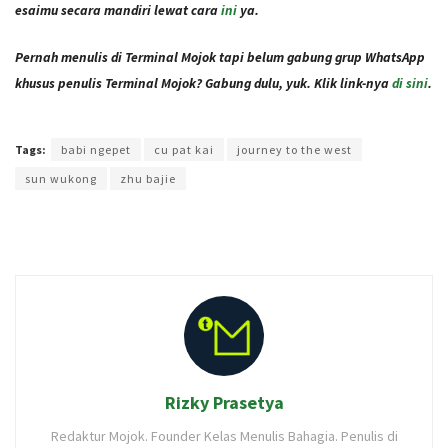
esaimu secara mandiri lewat cara
ini
ya.
Pernah menulis di Terminal Mojok tapi belum gabung grup WhatsApp
khusus penulis Terminal Mojok? Gabung dulu, yuk. Klik link-nya
di sini
.
Terakhir diperbarui pada 30 April 2021 oleh
Audian Laili
Tags:
babi ngepet
cu pat kai
journey to the west
sun wukong
zhu bajie
Rizky Prasetya
Redaktur Mojok. Founder Kelas Menulis Bahagia. Penulis di