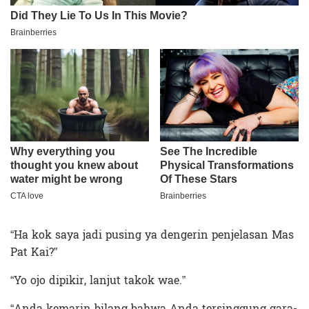
“Ha kok saya jadi pusing ya dengerin penjelasan Mas
Pat Kai?”
“Yo ojo dipikir, lanjut takok wae.”
“Anda kemarin bilang bahwa Anda tersinggung gara-