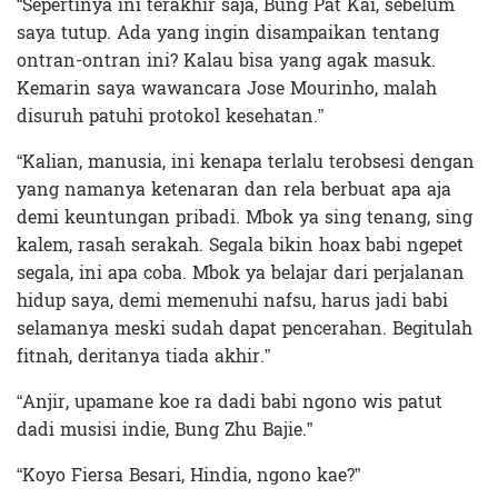
“Sepertinya ini terakhir saja, Bung Pat Kai, sebelum
saya tutup. Ada yang ingin disampaikan tentang
ontran-ontran ini? Kalau bisa yang agak masuk.
Kemarin saya wawancara Jose Mourinho, malah
disuruh patuhi protokol kesehatan.”
“Kalian, manusia, ini kenapa terlalu terobsesi dengan
yang namanya ketenaran dan rela berbuat apa aja
demi keuntungan pribadi. Mbok ya sing tenang, sing
kalem, rasah serakah. Segala bikin hoax babi ngepet
segala, ini apa coba. Mbok ya belajar dari perjalanan
hidup saya, demi memenuhi nafsu, harus jadi babi
selamanya meski sudah dapat pencerahan. Begitulah
fitnah, deritanya tiada akhir.”
“Anjir, upamane koe ra dadi babi ngono wis patut
dadi musisi indie, Bung Zhu Bajie.”
“Koyo Fiersa Besari, Hindia, ngono kae?”