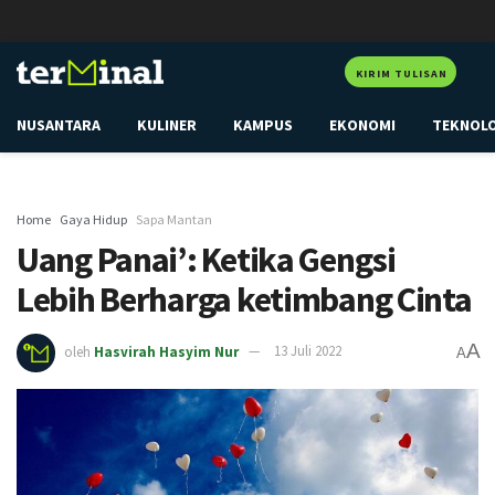
KIRIM TULISAN
NUSANTARA
KULINER
KAMPUS
EKONOMI
TEKNOL
Home
Gaya Hidup
Sapa Mantan
Uang Panai’: Ketika Gengsi
Lebih Berharga ketimbang Cinta
A
oleh
Hasvirah Hasyim Nur
13 Juli 2022
A