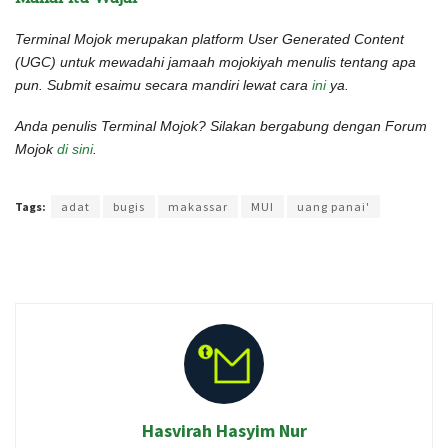
Terminal Mojok merupakan platform User Generated Content
(UGC) untuk mewadahi jamaah mojokiyah menulis tentang apa
pun. Submit esaimu secara mandiri lewat cara
ini
ya.
Anda penulis Terminal Mojok? Silakan bergabung dengan Forum
Mojok
di sini
.
Terakhir diperbarui pada 13 Juli 2022 oleh
Rizky Prasetya
Tags:
adat
bugis
makassar
MUI
uang panai'
Hasvirah Hasyim Nur