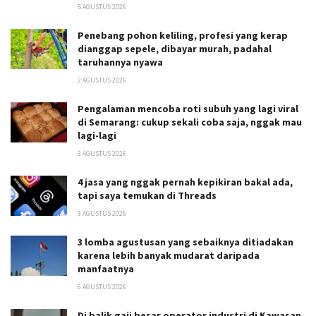
5 AGUSTUS 2026
Penebang pohon keliling, profesi yang kerap
dianggap sepele, dibayar murah, padahal
taruhannya nyawa
2 AGUSTUS 2026
Pengalaman mencoba roti subuh yang lagi viral
di Semarang: cukup sekali coba saja, nggak mau
lagi-lagi
3 AGUSTUS 2026
4 jasa yang nggak pernah kepikiran bakal ada,
tapi saya temukan di Threads
3 AGUSTUS 2026
3 lomba agustusan yang sebaiknya ditiadakan
karena lebih banyak mudarat daripada
manfaatnya
6 AGUSTUS 2026
Di balik gaji besar operator industri di Kawasan