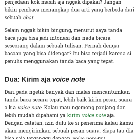
penjedaan kok masih aja nggak dipakai? Jangan
bikin pembaca menangkap dua arti yang berbeda dari
sebuah
chat
.
Selain nggak bikin bingung, menurut saya tanda
baca juga bisa jadi intonasi dan nada bicara
seseorang dalam sebuah tulisan. Pernah dengar
bacaan yang bisa didengar? Itu bisa terjadi karena si
penulis menggunakan tanda baca yang tepat.
Dua: Kirim aja
voice note
Dari pada ngetik banyak dan malas mencantumkan
tanda baca secara tepat, lebih baik kirim pesan suara
a.k.a
voice note
. Kalau mau ngomong panjang dan
lebih mudah dipahami ya
kirim
voice note
aja.
Dengan catatan, izin dulu ke si penerima kalau kamu
akan mengirimkan sebuah pesan suara. Siapa tau dia
bisa saja terganggu dengan
voice note-
mu.