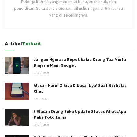
Pekerja literasi yang mencintai buku, anak-anak, dan
pendidikan. Suka berdiskusi sambil nulis ringan untuk isu-isu
yang di sekelilingnya.
Artikel
Terkait
Jangan Ngerasa Repot kalau Orang Tua Minta
Diajarin Main Gadget
21 MEI 2020
Alasan Huruf X Bisa Dibaca ‘Nya’ Saat Berbalas
Chat
5 MEI 2020
3 Alasan Orang Suka Update Status WhatsApp
Pake Foto Lama
20 MEI 2020