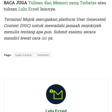
BACA JUGA
Tulisan dan Memori yang Terbatas
atau
tulisan
Lulu Erzed
lainnya.
Terminal Mojok merupakan platform User Generated
Content (UGC) untuk mewadahi jamaah mojokiyah
menulis tentang apa pun. Submit esaimu secara
mandiri lewat cara
ini
ya.
Terakhir diperbarui pada 11 Oktober 2019 oleh
Nia Lavinia
Tags:
lupa nama
memori
Lulu Erzed