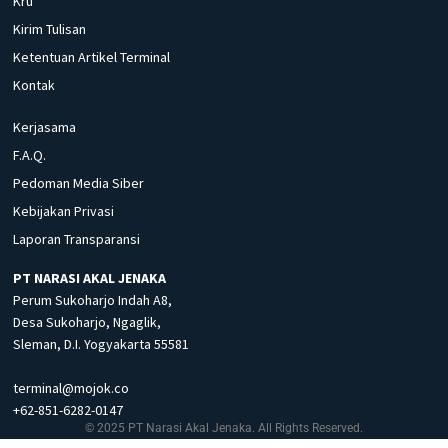
Kru
Kirim Tulisan
Ketentuan Artikel Terminal
Kontak
Kerjasama
F.A.Q.
Pedoman Media Siber
Kebijakan Privasi
Laporan Transparansi
PT NARASI AKAL JENAKA
Perum Sukoharjo Indah A8,
Desa Sukoharjo, Ngaglik,
Sleman, D.I. Yogyakarta 55581
terminal@mojok.co
+62-851-6282-0147
© 2025 PT Narasi Akal Jenaka. All Rights Reserved.