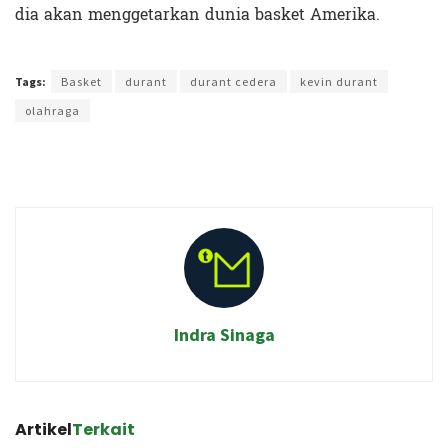
dia akan menggetarkan dunia basket Amerika.
Terakhir diperbarui pada 19 Januari 2022 oleh
Ibil S Widodo
Tags:
Basket
durant
durant cedera
kevin durant
olahraga
Indra Sinaga
Artikel
Terkait