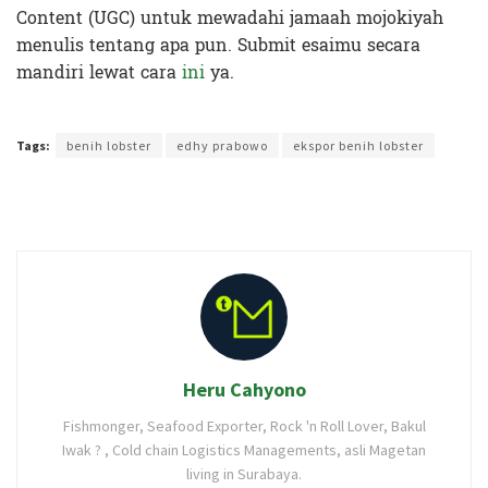
Content (UGC) untuk mewadahi jamaah mojokiyah
menulis tentang apa pun. Submit esaimu secara
mandiri lewat cara
ini
ya.
Terakhir diperbarui pada 25 Desember 2019 oleh
Nia Lavinia
Tags:
benih lobster
edhy prabowo
ekspor benih lobster
Heru Cahyono
Fishmonger, Seafood Exporter, Rock 'n Roll Lover, Bakul
Iwak ? , Cold chain Logistics Managements, asli Magetan
living in Surabaya.