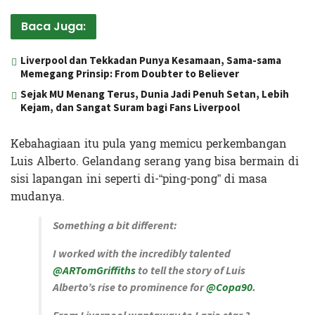
Baca Juga:
Liverpool dan Tekkadan Punya Kesamaan, Sama-sama
Memegang Prinsip: From Doubter to Believer
Sejak MU Menang Terus, Dunia Jadi Penuh Setan, Lebih
Kejam, dan Sangat Suram bagi Fans Liverpool
Kebahagiaan itu pula yang memicu perkembangan
Luis Alberto. Gelandang serang yang bisa bermain di
sisi lapangan ini seperti di-“ping-pong” di masa
mudanya.
Something a bit different:
I worked with the incredibly talented
@ARTomGriffiths
to tell the story of Luis
Alberto’s rise to prominence for
@Copa90
.
From Liverpool wantaway to Lazio star ?