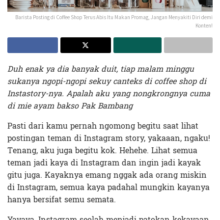
Barista Posting di Coffee Shop Terus Abis Itu Makan Promag, Jangan Menyakiti Diri demi
Konten!
Duh enak ya dia banyak duit, tiap malam minggu
sukanya ngopi-ngopi sekuy canteks di coffee shop di
Instastory-nya. Apalah aku yang nongkrongnya cuma
di mie ayam bakso Pak Bambang
Pasti dari kamu pernah ngomong begitu saat lihat
postingan teman di Instagram story, yakaaan, ngaku!
Tenang, aku juga begitu kok. Hehehe. Lihat semua
teman jadi kaya di Instagram dan ingin jadi kayak
gitu juga. Kayaknya emang nggak ada orang miskin
di Instagram, semua kaya padahal mungkin kayanya
hanya bersifat semu semata.
Yayaya, Instagram seolah menjadi patokan kekayaan