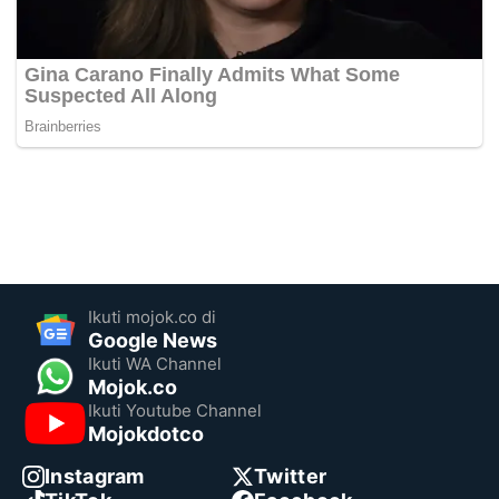
Ikuti mojok.co di
Google News
Ikuti WA Channel
Mojok.co
Ikuti Youtube Channel
Mojokdotco
Instagram
Twitter