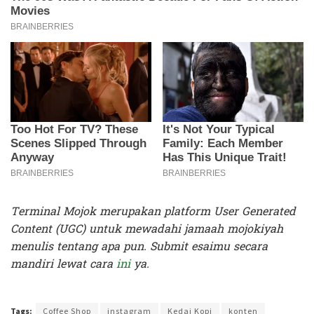
Terminal Mojok merupakan platform User Generated
Content (UGC) untuk mewadahi jamaah mojokiyah
menulis tentang apa pun. Submit esaimu secara
mandiri lewat cara
ini
ya.
Terakhir diperbarui pada 28 Januari 2020 oleh
Audian Laili
Tags:
Coffee Shop
instagram
Kedai Kopi
konten