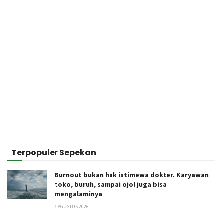
Terpopuler Sepekan
Burnout bukan hak istimewa dokter. Karyawan
toko, buruh, sampai ojol juga bisa
mengalaminya
6 AGUSTUS 2026