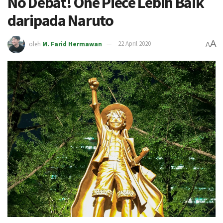
No Debat! One Piece Lebih Baik
daripada Naruto
A
oleh
M. Farid Hermawan
22 April 2020
A