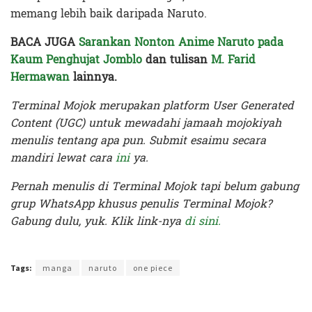
memang lebih baik daripada Naruto.
BACA JUGA
Sarankan Nonton Anime Naruto pada
Kaum Penghujat Jomblo
dan tulisan
M. Farid
Hermawan
lainnya.
Terminal Mojok merupakan platform User Generated
Content (UGC) untuk mewadahi jamaah mojokiyah
menulis tentang apa pun. Submit esaimu secara
mandiri lewat cara
ini
ya.
Pernah menulis di Terminal Mojok tapi belum gabung
grup WhatsApp khusus penulis Terminal Mojok?
Gabung dulu, yuk. Klik link-nya
di sini.
Terakhir diperbarui pada 22 April 2020 oleh
Audian Laili
Tags:
manga
naruto
one piece