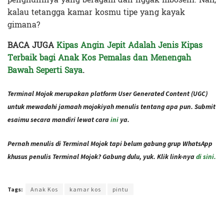
kalau tetangga kamar kosmu tipe yang kayak
gimana?
BACA JUGA
Kipas Angin Jepit Adalah Jenis Kipas
Terbaik bagi Anak Kos Pemalas dan Menengah
Bawah Seperti Saya
.
Terminal Mojok merupakan platform User Generated Content (UGC)
untuk mewadahi jamaah mojokiyah menulis tentang apa pun. Submit
esaimu secara mandiri lewat cara
ini
ya.
Pernah menulis di Terminal Mojok tapi belum gabung grup WhatsApp
khusus penulis Terminal Mojok? Gabung dulu, yuk. Klik link-nya
di sini.
Terakhir diperbarui pada 8 Januari 2021 oleh
Intan Ekapratiwi
Tags:
Anak Kos
kamar kos
pintu