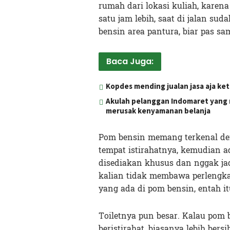
rumah dari lokasi kuliah, kare
satu jam lebih, saat di jalan s
bensin area pantura, biar pas sa
Baca Juga:
Kopdes mending jualan jasa aja ke
Akulah pelanggan Indomaret yang 
merusak kenyamanan belanja
Pom bensin memang terkenal den
tempat istirahatnya, kemudian 
disediakan khusus dan nggak jadi
kalian tidak membawa perlengkap
yang ada di pom bensin, entah i
Toiletnya pun besar. Kalau pom
beristirahat, biasanya lebih ber