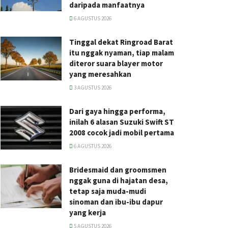
daripada manfaatnya
6 AGUSTUS 2026
Tinggal dekat Ringroad Barat
itu nggak nyaman, tiap malam
diteror suara blayer motor
yang meresahkan
3 AGUSTUS 2026
Dari gaya hingga performa,
inilah 6 alasan Suzuki Swift ST
2008 cocok jadi mobil pertama
6 AGUSTUS 2026
Bridesmaid dan groomsmen
nggak guna di hajatan desa,
tetap saja muda-mudi
sinoman dan ibu-ibu dapur
yang kerja
5 AGUSTUS 2026