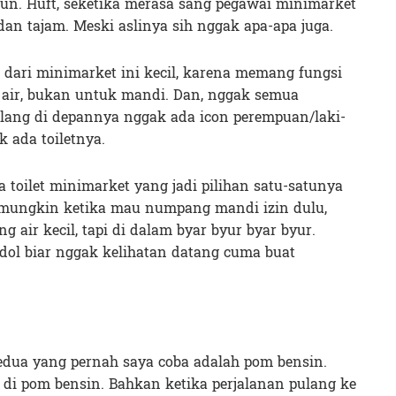
un. Huft, seketika merasa sang pegawai minimarket
an tajam. Meski aslinya sih nggak apa-apa juga.
et dari minimarket ini kecil, karena memang fungsi
air, bukan untuk mandi. Dan, nggak semua
plang di depannya nggak ada icon perempuan/laki-
k ada toiletnya.
 toilet minimarket yang jadi pilihan satu-satunya
 mungkin ketika mau numpang mandi izin dulu,
air kecil, tapi di dalam byar byur byar byur.
odol biar nggak kelihatan datang cuma buat
edua yang pernah saya coba adalah pom bensin.
 di pom bensin. Bahkan ketika perjalanan pulang ke