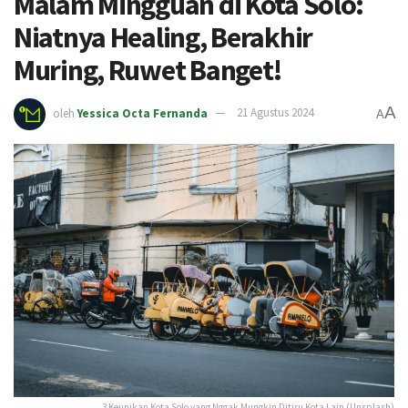
Malam Mingguan di Kota Solo:
Niatnya Healing, Berakhir
Muring, Ruwet Banget!
A
oleh
Yessica Octa Fernanda
21 Agustus 2024
A
3 Keunikan Kota Solo yang Nggak Mungkin Ditiru Kota Lain (Unsplash)