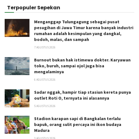
Terpopuler Sepekan
Menganggap Tulungagung sebagai pusat
pesugihan di Jawa Timur karena banyak industri
rumahan adalah kesimpulan yang dangkal,
bodoh, malas, dan sampah
7 AGUSTUS 2026
Burnout bukan hak istimewa dokter. Karyawan
toko, buruh, sampai ojol juga bisa
mengalaminya
6 AGUSTUS 2026
Sadar nggak, hampir tiap stasiun kereta punya
outlet Roti O, ternyata ini alasannya
5 AGUSTUS 2026
Stadion karapan sapi di Bangkalan terlalu
bapuk, orang sulit percaya ini ikon budaya
Madura
3 AGUSTUS 2026