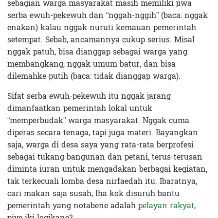
sebagian warga masyarakat masih memiliki jiwa
serba ewuh-pekewuh dan “nggah-nggih” (baca: nggak
enakan) kalau nggak nuruti kemauan pemerintah
setempat. Sebab, ancamannya cukup serius. Misal
nggak patuh, bisa dianggap sebagai warga yang
membangkang, nggak umum batur, dan bisa
dilemahke putih (baca: tidak dianggap warga).
Sifat serba ewuh-pekewuh itu nggak jarang
dimanfaatkan pemerintah lokal untuk
“memperbudak” warga masyarakat. Nggak cuma
diperas secara tenaga, tapi juga materi. Bayangkan
saja, warga di desa saya yang rata-rata berprofesi
sebagai tukang bangunan dan petani, terus-terusan
diminta iuran untuk mengadakan berbagai kegiatan,
tak terkecuali lomba desa nirfaedah itu. Ibaratnya,
cari makan saja susah, lha kok disuruh bantu
pemerintah yang notabene adalah
pelayan rakyat
,
piye iki logikane?