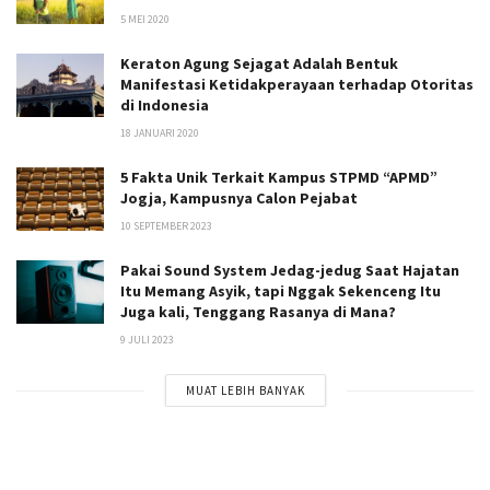
5 MEI 2020
Keraton Agung Sejagat Adalah Bentuk
Manifestasi Ketidakperayaan terhadap Otoritas
di Indonesia
18 JANUARI 2020
5 Fakta Unik Terkait Kampus STPMD “APMD”
Jogja, Kampusnya Calon Pejabat
10 SEPTEMBER 2023
Pakai Sound System Jedag-jedug Saat Hajatan
Itu Memang Asyik, tapi Nggak Sekenceng Itu
Juga kali, Tenggang Rasanya di Mana?
9 JULI 2023
MUAT LEBIH BANYAK