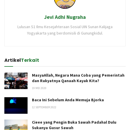
Jevi Adhi Nugraha
Lulusan S1 Ilmu Kesejahteraan Sosial UIN Sunan Kalijaga
Yogyakarta yang berdomisili di Gunungkidul.
Artikel
Terkait
MasyaAllah, Negara Mana Coba yang Pemerintah
dan Rakyatnya Qanaah Kayak Kita?
19 MEI 2020
Baca Ini Sebelum Anda Memuja Bjorka
12 SEPTEMBER 2022
Cieee yang Pengin Buka Sawah Padahal Dulu
Sukanya Gusur Sawah